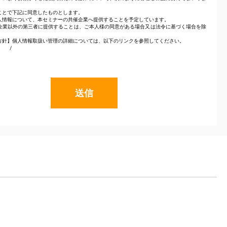
ことで下記に同意したものとします。
人情報について、本セミナーの共催企業へ提供することを予定しています。
企業以外の第三者に提供することは、ご本人様の同意がある場合又は法令に基づく場合を除
方針】個人情報取扱い管理の詳細については、以下のリンクを参照してください。
式会社
/
株式会社イノーバ