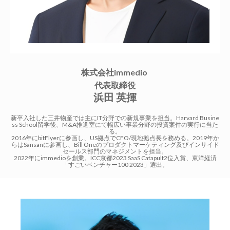
株式会社immedio
代表取締役
浜田 英揮
新卒入社した三井物産では主にIT分野での新規事業を担当。Harvard Busine
ss School留学後、M&A推進室にて幅広い事業分野の投資案件の実行に当た
る。
2016年にbitFlyerに参画し、US拠点でCFO/現地拠点長を務める。2019年か
らはSansanに参画し、Bill Oneのプロダクトマーケティング及びインサイド
セールス部門のマネジメントを担当。
2022年にimmedioを創業。ICC京都2023 SaaS Catapult2位入賞、東洋経済
「すごいベンチャー100 2023」選出。