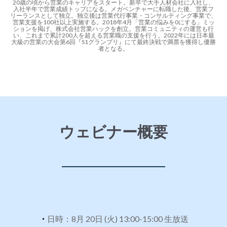
20歳の頃から営業のキャリアをスタート。新卒で大手人材会社に入社し、
入社半年で営業成績トップになる。メガベンチャーに転職した後、営業フ
リーランスとして独立。独立後は営業代行事業・コンサルティング事業で、
営業支援を100社以上実施する。2018年4月「営業の悩みを0にする」ミッ
ションを掲げ、株式会社営業ハックを創立。営業コミュニティの運営も行
い、これまで累計200人を超える営業職の支援を行う。2022年には日本最
大級の営業の大会第6回『S1グランプリ』にて最終決戦で満票を獲得し優勝
者となる。
ウェビナー概要
・
日時：8月 20日 (火) 13:00-15:00 生放送