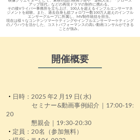
映像クリエイターとして、東映作品の映画予告や「逆転人生」「クローズ
アップ現代」などの再現ドラマの制作に携わる。
その後Vライバー事務所を立ち上げ、100人を超えるインフルエンサーマネ
ジメントを経験。また、過去自身も総フォロワー数100万人超えのインフル
エンサーグループに所属し、MV制作統括を担当。
現在は様々なコンテンツマーケティングやインフルエンサーマーケティング
のノウハウを活かした、コストパフォーマンスの高い動画コンサルができる
ことが強み。
開催概要
・
日時：2025 年2 月19 日( 水)
セミナー&動画事例紹介｜17:00-19:
20
懇親会｜19:30-20:30
・
定員：20名（参加無料）
・
場所：〒106-0032