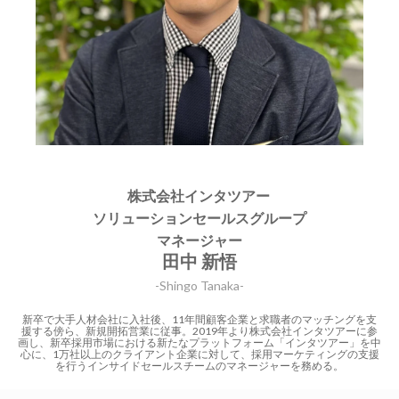
株式会社インタツアー
ソリューションセールスグループ
マネージャー
田中 新悟
-Shingo Tanaka-
新卒で大手人材会社に入社後、11年間顧客企業と求職者のマッチングを支
援する傍ら、新規開拓営業に従事。2019年より株式会社インタツアーに参
画し、新卒採用市場における新たなプラットフォーム「インタツアー」を中
心に、1万社以上のクライアント企業に対して、採用マーケティングの支援
を行うインサイドセールスチームのマネージャーを務める。