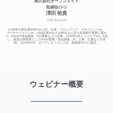
株式会社オープンエイト
取締役CFO
澤田 裕貴
-Yuki Sawada-
2008年大和証券SMBC㈱入社。以来、フロンティア・マネジメント㈱、
マーサージャパン㈱、UBS証券㈱など10年以上に亘り投資銀行業務に携わ
り、M&Aや資金調達、IPO業務などに従事。2018年6月にメドピア㈱に入社
し、経営企画部長としてM&A/提携、資金調達、IR、人事、広報などを管
轄。 2019年9月、オープンエイトに入社。取締役CFOに就任。
ウェビナー概要