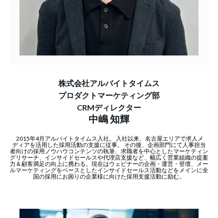
株式会社アルバイトタイムス
プロダクトマーケティング部
CRMディレクター
中嶋 知輝
2015年4月アルバイトタイムス入社。 入社以来、名古屋エリアで求人メ
ディアを活用した採用活動の支援に従事。 その後、企画部門にて人事担当
者向けの採用ノウハウコンテンツの執筆、求職者を中心としたマーケティン
グリサーチ、インサイドセールスや代理店支援など、幅広く営業組織の提案
力＆顧客満足の向上に携わる。現在はウェビナーの企画・運営・登壇、メー
ルマーケティングをベースとしたインサイドセールス活動などをメインに全
国の採用にお困りの企業様に向けた採用支援活動に励む。