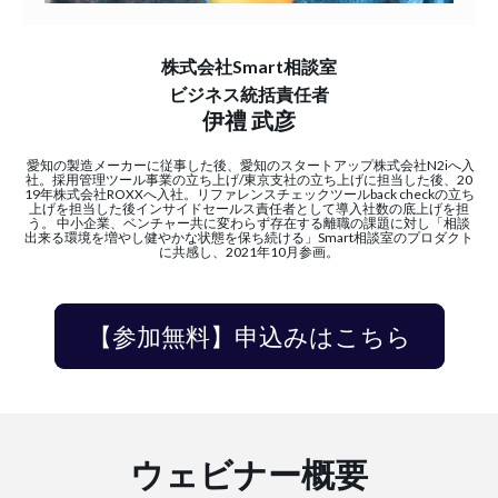
株式会社Smart相談室
ビジネス統括責任者
伊禮 武彦
愛知の製造メーカーに従事した後、愛知のスタートアップ株式会社N2iへ入
社。採用管理ツール事業の立ち上げ/東京支社の立ち上げに担当した後、20
19年株式会社ROXXへ入社。リファレンスチェックツールback checkの立ち
上げを担当した後インサイドセールス責任者として導入社数の底上げを担
う。 中小企業、ベンチャー共に変わらず存在する離職の課題に対し「相談
出来る環境を増やし健やかな状態を保ち続ける」Smart相談室のプロダクト
に共感し、2021年10月参画。
【参加無料】申込みはこちら
ウェビナー概要