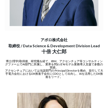
アポロ株式会社
取締役 / Data Science & Development Division Lead
十倍 大仁郎
博士(理学)取得後、研究職を経て、IBM、アクセンチュア等コンサルティン
グファームでAI部門に所属し、業界を問わずAIモデル業務導入支援で多数の
実績。
アクセンチュアにおいては当該部門の Principal Directorを務め、並行して大
手電力会社におけるDX推進子会社にCDOとして出向し、AIを活用したDX推
進をリード。