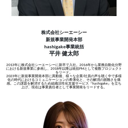
株式会社シーエーシー
新規事業開発本部
hashigake事業統括
平井 健太郎
2013年に株式会社シーエーシーに新卒で入社。2016年から業務自動化分野
における新規事業に参画し、2018年以降は統括PMとして複数プロジェクト
をリード。
2023年に新規事業開発本部に異動後、様々な企業/社員の声を聴く中で多様
化の時代におけるコミュニケーションの希薄化と、その解消の困難さを痛
感。この課題を解消するため組織活性化支援サービス『hashigake』を立ち
上げ、現在は事業責任者として事業開発をリードする。