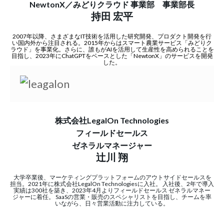
NewtonX／みどりクラウド 事業部
事業部長
持田 宏平
2007年以降、さまざまなIT技術を活用した研究開発、プロダクト開発を行
い国内外から注目される。2015年からはスマート農業サービス「みどりク
ラウド」を事業化。さらに、誰もがAIを活用して生産性を高められることを
目指し、2023年にChatGPTをベースとした「NewtonX」のサービスを開発
した。
株式会社LegalOn Technologies
フィールドセールス
ゼネラルマネージャー
辻川 翔
大学卒業後、マーケティングプラットフォームのアウトサイドセールスを
担当。2021年に株式会社LegalOn Technologiesに入社。 入社後、2年で導入
実績は300社を築き、2023年4月よりフィールドセールス ゼネラルマネー
ジャーに着任。 SaaSの営業・販売のスペシャリストを目指し、チームを率
いながら、日々営業活動に注力している。