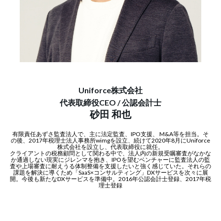
Uniforce株式会社
代表取締役CEO / 公認会計士
砂田 和也
有限責任あずさ監査法人で、主に法定監査、IPO支援、 M&A等を担当。そ
の後、2017年税理士法人事務所wimgを設立、続けて2020年8月にUniforce
株式会社を設立し、代表取締役に就任。
クライアントの税務顧問として関わる中で、法人内の新規受嘱審査がなかな
か通過しない現実にジレンマを抱き、IPOを望むベンチャーに監査法人の監
査や上場審査に耐えうる体制整備を支援したいと強く感じていた。それらの
課題を解決に導くため「SaaS×コンサルティング」DXサービスを次々に展
開。今後も新たなDXサービスを準備中。2016年公認会計士登録、2017年税
理士登録