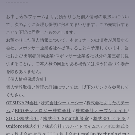
---------------
お申し込みフォームよりお預かりした個人情報の取扱いについ
て、次のように管理し保護に努めてまいります。この先続行する
ことで下記に同意したものとします。
お預かりした個人情報について、本セミナーの出演者が所属する
会社、スポンサー企業各社へ提供することを予定しています。当
社および出演者所属企業/スポンサー企業各社以外の第三者に提
供することは、ご本人様の同意がある場合又は法令に基づく場合
を除きありません。
【個人情報保護方針】
個人情報取扱い管理の詳細については、以下のリンクを参照して
ください。
OTSUNAGI会社
/
株式会社シーエーシー
/
株式会社あしたのチー
ム
/
BPOテクノロジー株式会社
/
株式会社オープンエイト
/
SOICO株式会社
/
株式会社Smart相談室
/
株式会社うるる
/
Uniforce株式会社
/
株式会社アルバイトタイムス
/
アポロ株式会
社
/
株式会社セラクCCC
/
株式会社LegalOn Technologies
/