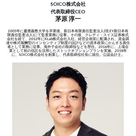
SOICO株式会社
代表取締役CEO
茅原 淳一
2005年に慶應義塾大学を卒業後、新日本有限責任監査法人(現:EY新日本有
限責任監査法人)にて監査業務に従事。その後、クレディ・スイス証券株式
会社を経て、2012年にKLab株式会社入社。経営企画室に配属され、資金調
達や株式報酬型のインセンティブ制度の設計などの資本政策にかんする責任
者として業務に従事。海外子会社の取締役などを歴任。2016年に、上場企
業として初の信託を活用したストックオプションプランを実施。2018年
に、SOICO株式会社を創業し、代表取締役社長に就任。公認会計士。